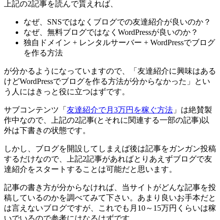
上記の2記事を読んで貰えれば、
なぜ、SNSではなくブログでの友達紹介が良いのか？
なぜ、無料ブログではなくWordPressが良いのか？
独自ドメイン + レンタルサーバー + WordPressでブログ
を作る方法
が分かるようになっていますので、
「友達紹介に興味はある
けどWordPressでブログを作る方法が分からなかった」とい
う人にはきっと役に立つはず
です。
サブコンテンツ「
友達紹介で月3万円を稼ぐ方法
」は絶賛製
作中なので、
上記の2記事(とそれに関連する一部の記事)以
外は下書きの状態
です。
しかし、ブログを開設してしまえば後は記事をガンガン投稿
するだけなので、上記2記事があればとりあえずブログで友
達紹介をスタートすることは可能だと思います。
記事の書き方が分からなければ、当サイトがどんな記事を投
稿しているのかを調べてみて下さい。あまり良いお手本だと
は言えないブログですが、これでも月10～15万円くらいは稼
いでいるので参考にはなるはずです。