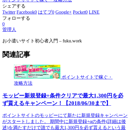
シェアする
Twitter
Facebook
0
はてブ
0
Google+
Pocket
0
LINE
フォローする
0
管理人
お小遣いサイト初心者入門 – fuku.work
関連記事
ポイントサイトで稼ぐ・
攻略方法
モッピー新規登録+条件クリアで最大1,300円を必
ず貰えるキャンペーン！【2018/06/30まで】
ポイントサイトのモッピーにて新たに新規登録キャンペーン
がスタートしました。 期間中に新規登録+αの条件(詳細は後
述)を満たすだけで誰でも最大1,300円を必ず貰えるという最