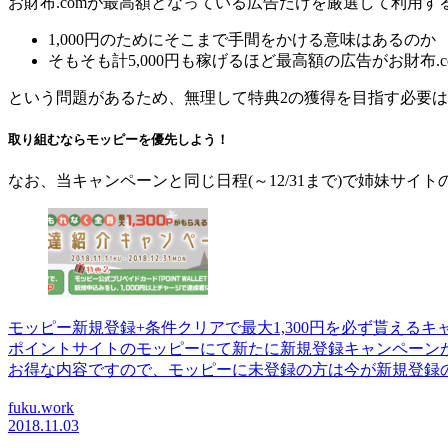
お財布.comが最高額となっている広告だけを厳選して利用
1,000円のためにそこまで手間をかける意味はあるのか
そもそも計5,000円も稼げるほど最高額の広告がお財布.
という問題があるため、無理して特典2の獲得を目指す必要
取り組むならモッピーを優先しよう！
なお、当キャンペーンと同じ日程(～12/31まで)で姉妹サイト
モッピー新規登録+条件クリアで最大1,300円を必ず貰えるキャンペ
ポイントサイトのモッピーにて新たに新規登録キャンペーンがス
お得な内容ですので、モッピーに未登録の方は今が新規登録の絶
fuku.work
2018.11.03