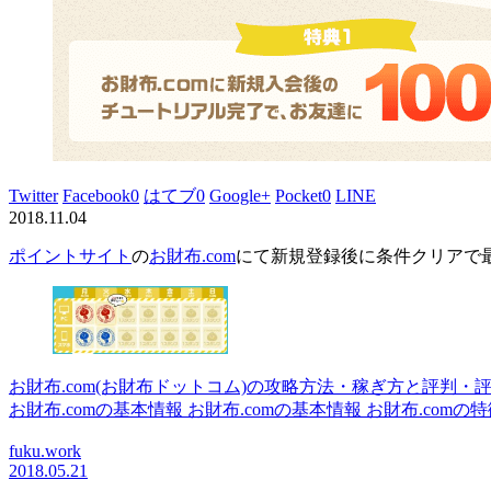
Twitter
Facebook
0
はてブ
0
Google+
Pocket
0
LINE
2018.11.04
ポイントサイト
の
お財布.com
にて
新規登録後に条件クリアで最大
お財布.com(お財布ドットコム)の攻略方法・稼ぎ方と評判・
お財布.comの基本情報 お財布.comの基本情報 お財布.comの特徴 
fuku.work
2018.05.21