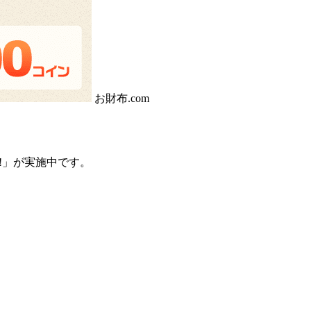
お財布.com
!!」が実施中
です。