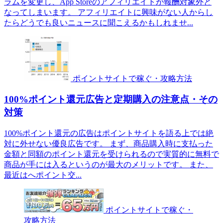
ラムを変更し、App Storeのアフィリエイトが報酬対象外と
なってしまいます。 アフィリエイトに興味がない人からし
たらどうでも良いニュースに聞こえるかもしれませ...
ポイントサイトで稼ぐ・攻略方法
100%ポイント還元広告と定期購入の注意点・その
対策
100%ポイント還元の広告はポイントサイトを語る上では絶
対に外せない優良広告です。 まず、商品購入時に支払った
金額と同額のポイント還元を受けられるので実質的に無料で
商品が手には入るというのが最大のメリットです。 また、
最近はへポイント交...
ポイントサイトで稼ぐ・
攻略方法