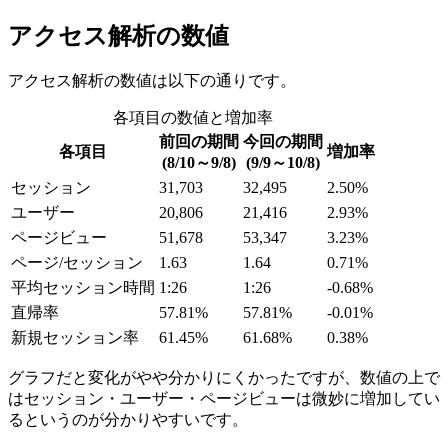
アクセス解析の数値
アクセス解析の数値は以下の通りです。
各項目の数値と増加率
前回の期間
今回の期間
各項目
増加率
(8/10～9/8)
(9/9～10/8)
セッション
31,703
32,495
2.50%
ユーザー
20,806
21,416
2.93%
ページビュー
51,678
53,347
3.23%
ページ/セッション
1.63
1.64
0.71%
平均セッション時間
1:26
1:26
-0.68%
直帰率
57.81%
57.81%
-0.01%
新規セッション率
61.45%
61.68%
0.38%
グラフだと変化がやや分かりにくかったですが、数値の上で
はセッション・ユーザー・ページビューは微妙に増加してい
るというのが分かりやすいです。