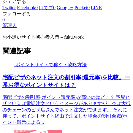
シェアする
Twitter
Facebook
0
はてブ
0
Google+
Pocket
0
LINE
フォローする
0
管理人
お小遣いサイト初心者入門 – fuku.work
関連記事
ポイントサイトで稼ぐ・攻略方法
宅配ピザのネット注文の割引率(還元率)を比較。一
番お得なポイントサイトは？
宅配ピザの割引率(ポイント還元率)が高いのはどこ？ 宅配ピ
ザといえば電話注文というイメージがありますが、今は大抵
のチェーンのピザ店さんでネット注文ができます。 それに
伴って、ポイントサイト経由で注文した場合の割引合戦(ポ
イント還元による...