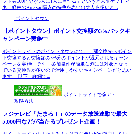
フト券500円分が5人に1人に当たる」というと以前ゲットマ
ネー経由のAmazon購入の特典を思い出す人も多いと...
ポイントタウン
【ポイントタウン】ポイント交換額の3%バックキ
ャンペーン実施中
ポイントサイトのポイントタウンにて、一部交換先へポイン
ト交換すると交換額の3%分のポイントが還元されるキャン
ペーンを実施中です。 参加条件が簡単な割には対象となっ
ている交換先が多いので活用しやすいキャンペーンだと思い
ます。 以下、詳細で...
ポイントサイトで稼ぐ・
攻略方法
フジテレビ「たまる！」のデータ放送連動で最大
5,000円などが当たるプレゼント企画！
ポイントサイトの「たまる！」はフジテレビが運営してお