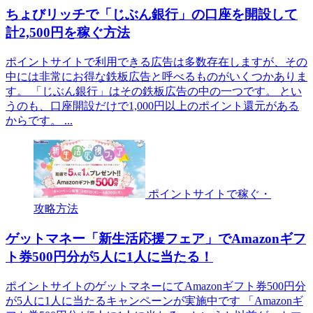
ちょびリッチで「じぶん銀行」の口座を開設して
計2,500円を稼ぐ方法
ポイントサイトで利用できる広告は多数存在しますが、その
中には非常にお得な鉄板広告と呼べるものがいくつかありま
す。 「じぶん銀行」はその鉄板広告の中の一つです。 とい
うのも、口座開設だけで1,000円以上のポイント還元がある
からです。 ...
ポイントサイトで稼ぐ・
攻略方法
ゲットマネー「新生活応援フェア」でAmazonギフ
ト券500円分が5人に1人に当たる！
ポイントサイトのゲットマネーにてAmazonギフト券500円分
が5人に1人に当たるキャンペーンが実施中です 「Amazonギ