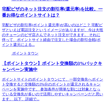
宅配ピザのネット注文の割引率(還元率)を比較。一
番お得なポイントサイトは？
宅配ピザの割引率(ポイント還元率)が高いのはどこ？ 宅配ピ
ザといえば電話注文というイメージがありますが、今は大抵
のチェーンのピザ店さんでネット注文ができます。 それに
伴って、ポイントサイト経由で注文した場合の割引合戦(ポ
イント還元による...
ポイントタウン
【ポイントタウン】ポイント交換額の3%バックキ
ャンペーン実施中
ポイントサイトのポイントタウンにて、一部交換先へポイン
ト交換すると交換額の3%分のポイントが還元されるキャン
ペーンを実施中です。 参加条件が簡単な割には対象となっ
ている交換先が多いので活用しやすいキャンペーンだと思い
ます。 以下、詳細で...