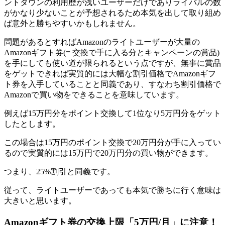
ントタウンの利用歴が浅いユーザーだけであり
ライバルの数
がかなり少ないことが予想されるため本気を出して取り組め
ば意外と勝ちやすいかもしれません。
問題があるとすればAmazonのライトユーザーが大量の
Amazonギフト券(= 交換で手に入る分とキャンペーンの賞品)
を手にしても使い道が限られるという点ですが、
無事に賞品
をゲットできれば実質的には大幅な割引価格でAmazonギフ
ト券を入手していることと同義であり、すなわち割引価格で
Amazonで買い物をできることを意味しています。
例えば15万円分をポイント交換して1位なり5万円分をゲット
したとします。
この場合は15万円のポイント交換で20万円分が手に入ってい
るので実質的には15万円で20万円分の買い物ができます。
つまり、25%割引と同義です。
従って、ライトユーザーであっても本気で勝ちに行く意味は
大きいと思います。
Amazonギフト券の交換上限「5万円/月」に注意！