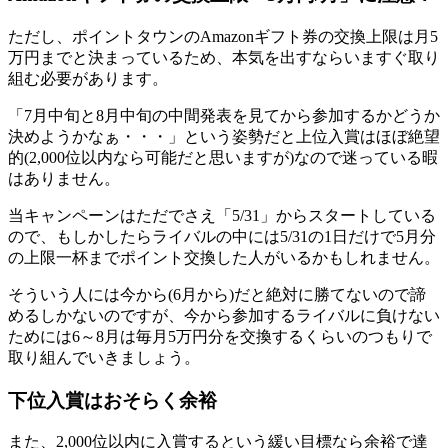
ただし、
ポイントタウンのAmazonギフト券の交換上限は月5
万円までと決まっている
ため、本気を出すならいますぐ取り
組む必要があります。
「7月中旬と8月中旬の中間発表を見てから参加するかどうか
決めようかなぁ・・・」という姿勢だと上位入賞はほぼ絶望
的(2,000位以内なら可能だと思いますが)なので迷っている暇
はありません。
当キャンペーンはただでさえ「5/31」からスタートしている
ので、もしかしたらライバルの中には5/31の1日だけで5月分
の上限一杯までポイント交換した人がいるかもしれません。
そういう人には今から(6月から)だと絶対に勝てないので諦
めるしかないのですが、
今から参加するライバルに負けない
ためには6～8月は毎月5万円分を交換するくらいのつもりで
取り組んでいきましょう。
下位入賞はおそらく余裕
また、
2,000位以内に入賞するという緩い目標なら余裕で達