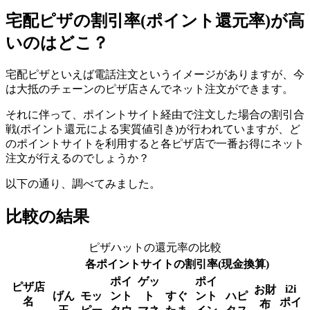
宅配ピザの割引率(ポイント還元率)が高
いのはどこ？
宅配ピザといえば電話注文というイメージがありますが、今
は大抵のチェーンのピザ店さんでネット注文ができます。
それに伴って、ポイントサイト経由で注文した場合の割引合
戦(ポイント還元による実質値引き)が行われていますが、ど
のポイントサイトを利用すると各ピザ店で一番お得にネット
注文が行えるのでしょうか？
以下の通り、調べてみました。
比較の結果
ピザハットの還元率の比較
各ポイントサイトの割引率(現金換算)
ポイ
ゲッ
ポイ
ピザ店
i2i
お財
げん
モッ
ント
ト
すぐ
ント
ハピ
名
ポイ
布