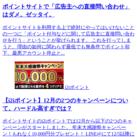
ポイントサイトで「広告主への直接問い合わせ」
はダメ。ゼッタイ。
ポイントサイトを利用する上で絶対にやってはいけないこと
の一つに「ポイント付与などに関して広告主に直接問い合わ
せを行う」ということが挙げられます。 これを行ってしま
うと、理由の如何に関わらず最低でも無条件でポイント却
下、最悪アカウント停止と...
i2iポイント
【i2iポイント】12月の2つのキャンペーンについ
て。ハードル高すぎでは？
ポイントサイトのi2iポイントでは12月から以下の2つのキャ
ンペーンがスタートしました。 年末大感謝祭キャンペー
ン！もれなく10,000円分プレゼント！ LINE@にて12/5以降に