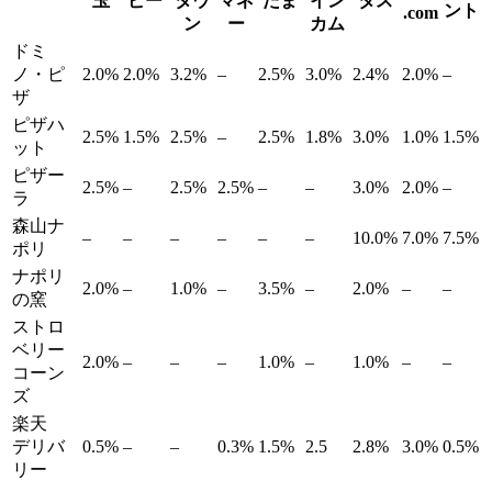
玉
ピー
タウ
マネ
たま
イン
タス
ント
.com
ン
ー
カム
ドミ
ノ・ピ
2.0%
2.0%
3.2%
–
2.5%
3.0%
2.4%
2.0%
–
ザ
ピザハ
2.5%
1.5%
2.5%
–
2.5%
1.8%
3.0%
1.0%
1.5%
ット
ピザー
2.5%
–
2.5%
2.5%
–
–
3.0%
2.0%
–
ラ
森山ナ
–
–
–
–
–
–
10.0%
7.0%
7.5%
ポリ
ナポリ
2.0%
–
1.0%
–
3.5%
–
2.0%
–
–
の窯
ストロ
ベリー
2.0%
–
–
–
1.0%
–
1.0%
–
–
コーン
ズ
楽天
デリバ
0.5%
–
–
0.3%
1.5%
2.5
2.8%
3.0%
0.5%
リー