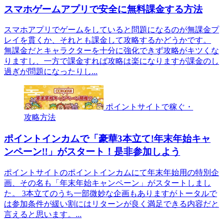
スマホゲームアプリで安全に無料課金する方法
スマホアプリでゲームをしていると問題になるのが無課金プ
レイを貫くか、それとも課金して攻略するかどうかです。
無課金だとキャラクターを十分に強化できず攻略がキツくな
りますし、一方で課金すれば攻略は楽になりますが課金のし
過ぎが問題になったりし...
ポイントサイトで稼ぐ・
攻略方法
ポイントインカムで「豪華3本立て!年末年始キャ
ンペーン!!」がスタート！是非参加しよう
ポイントサイトのポイントインカムにて年末年始用の特別企
画、その名も「年末年始キャンペーン」がスタートしまし
た。 3本立てのうち一部微妙な企画もありますがトータルで
は参加条件が緩い割にはリターンが良く満足できる内容だと
言えると思います。...