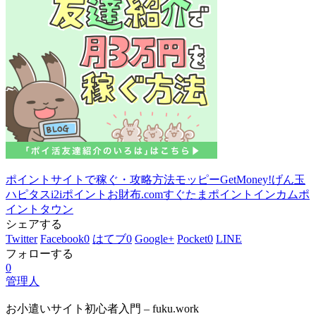
ポイントサイトで稼ぐ・攻略方法
モッピー
GetMoney!
げん玉
ハピタス
i2iポイント
お財布.com
すぐたま
ポイントインカム
ポ
イントタウン
シェアする
Twitter
Facebook
0
はてブ
0
Google+
Pocket
0
LINE
フォローする
0
管理人
お小遣いサイト初心者入門 – fuku.work