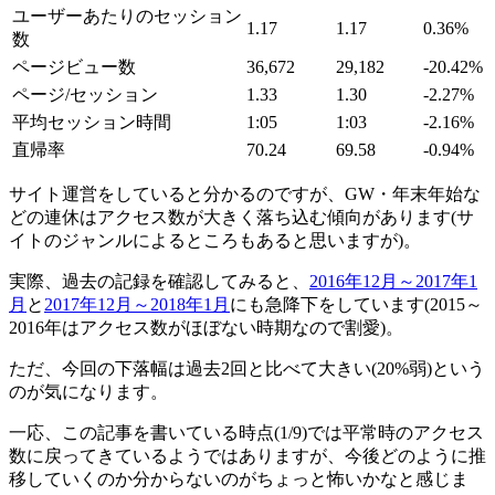
ユーザーあたりのセッション
1.17
1.17
0.36%
数
ページビュー数
36,672
29,182
-20.42%
ページ/セッション
1.33
1.30
-2.27%
平均セッション時間
1:05
1:03
-2.16%
直帰率
70.24
69.58
-0.94%
サイト運営をしていると分かるのですが、GW・年末年始な
どの連休はアクセス数が大きく落ち込む傾向があります(サ
イトのジャンルによるところもあると思いますが)。
実際、過去の記録を確認してみると、
2016年12月～2017年1
月
と
2017年12月～2018年1月
にも急降下をしています(2015～
2016年はアクセス数がほぼない時期なので割愛)。
ただ、今回の下落幅は過去2回と比べて大きい(20%弱)という
のが気になります。
一応、この記事を書いている時点(1/9)では平常時のアクセス
数に戻ってきているようではありますが、今後どのように推
移していくのか分からないのがちょっと怖いかなと感じま