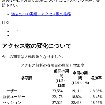
過去(2～41ヶ月目)の記事については以下のリンク先をご参
照下さい。
過去のSEO実績・アクセス数の推移
目次
アクセス数の変化について
今回の期間は大幅現象となりました。
アクセス解析の各項目の数値と増加率
前回の期
今回の期
間
各項目
間
増加率
(11/8～
(12/9～1/8)
12/8)
ユーザー
23,554
19,111
-18.86%
新規ユーザー
22,176
18,804
-18.45%
セッション
27,525
22,413
-18.57%